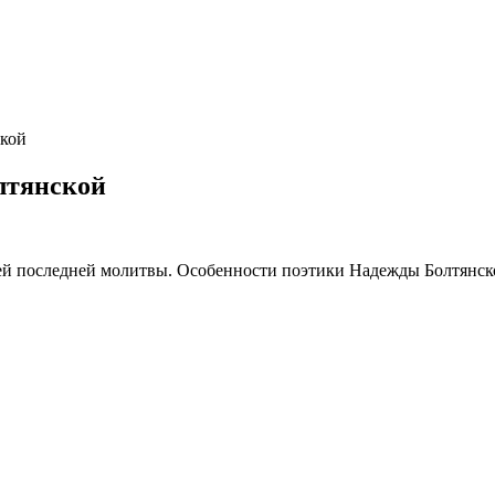
ской
лтянской
ней последней молитвы. Особенности поэтики Надежды Болтянск